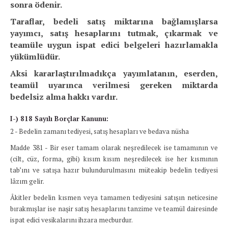
sonra ödenir.
Taraflar, bedeli satış miktarına bağlamışlarsa
yayımcı, satış hesaplarını tutmak, çıkarmak ve
teamüle uygun ispat edici belgeleri hazırlamakla
yükümlüdür.
Aksi kararlaştırılmadıkça yayımlatanın, eserden,
teamül uyarınca verilmesi gereken miktarda
bedelsiz alma hakkı vardır.
I-) 818 Sayılı Borçlar Kanunu:
2 - Bedelin zamanı tediyesi, satış hesapları ve bedava nüsha
Madde 381 - Bir eser tamam olarak neşredilecek ise tamamının ve
(cilt, cüz, forma, gibi) kısım kısım neşredilecek ise her kısmının
tab’ını ve satışa hazır bulundurulmasını müteakip bedelin tediyesi
lâzım gelir.
Âkitler bedelin kısmen veya tamamen tediyesini satışın neticesine
bırakmışlar ise naşir satış hesaplarını tanzime ve teamül dairesinde
ispat edici vesikalarını ihzara mecburdur.