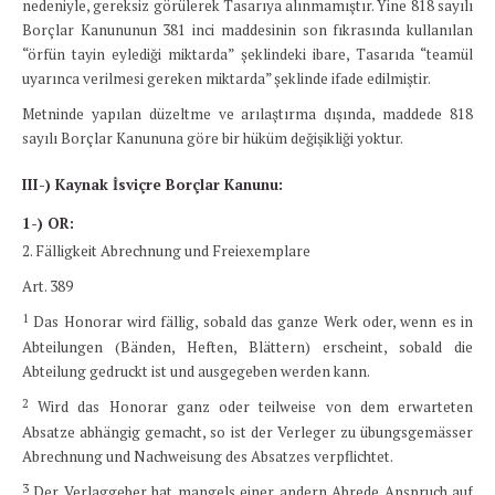
nedeniyle, gereksiz görülerek Tasarıya alınmamıştır. Yine 818 sayılı
Borçlar Kanununun 381 inci maddesinin son fıkrasında kullanılan
“örfün tayin eylediği miktarda” şeklindeki ibare, Tasarıda “teamül
uyarınca verilmesi gereken miktarda” şeklinde ifade edilmiştir.
Metninde yapılan düzeltme ve arılaştırma dışında, maddede 818
sayılı Borçlar Kanununa göre bir hüküm değişikliği yoktur.
III-) Kaynak İsviçre Borçlar Kanunu:
1-) OR:
2. Fälligkeit Abrechnung und Freiexemplare
Art. 389
1
Das Honorar wird fällig, sobald das ganze Werk oder, wenn es in
Abteilungen (Bänden, Heften, Blättern) erscheint, sobald die
Abteilung gedruckt ist und ausgegeben werden kann.
2
Wird das Honorar ganz oder teilweise von dem erwarteten
Absatze abhängig gemacht, so ist der Verleger zu übungsgemässer
Abrechnung und Nachweisung des Absatzes verpflichtet.
3
Der Verlaggeber hat mangels einer andern Abrede Anspruch auf