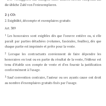
die übliche Zahl von Freiexemplaren.
2-) CO:
2. Exigibilité, décompte et exemplaires gratuits
Art. 389
1
Les honoraires sont exigibles dès que l’oeuvre entière ou, si elle
paraît par parties détachées (volumes, fascicules, feuilles), dès que
chaque partie est imprimée et prête pour la vente.
2
Lorsque les contractants conviennent de faire dépendre les
honoraires en tout ou en partie du résultat de la vente, l’éditeur est
tenu d’établir son compte de vente et d’en fournir la justification
conformément à l’usage.
3
Sauf convention contraire, l’auteur ou ses ayants cause ont droit
au nombre d’exemplaires gratuits fixés par l’usage.